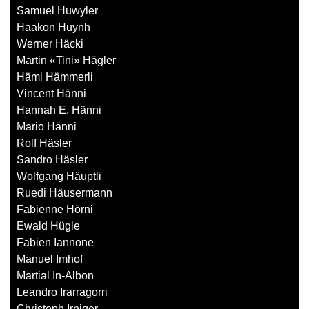
Samuel Huwyler
Haakon Huynh
Werner Häcki
Martin «Tini» Hägler
Hämi Hämmerli
Vincent Hänni
Hannah E. Hänni
Mario Hänni
Rolf Häsler
Sandro Häsler
Wolfgang Häuptli
Ruedi Häusermann
Fabienne Hörni
Ewald Hügle
Fabien Iannone
Manuel Imhof
Martial In-Albon
Leandro Irarragorri
Christoph Irniger