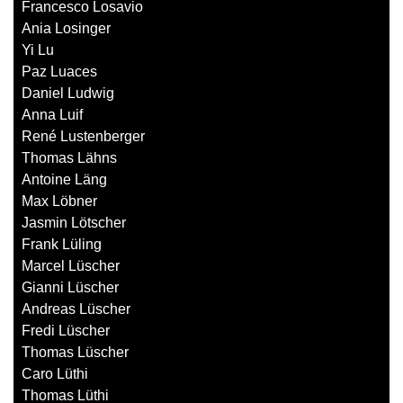
Francesco Losavio
Ania Losinger
Yi Lu
Paz Luaces
Daniel Ludwig
Anna Luif
René Lustenberger
Thomas Lähns
Antoine Läng
Max Löbner
Jasmin Lötscher
Frank Lüling
Marcel Lüscher
Gianni Lüscher
Andreas Lüscher
Fredi Lüscher
Thomas Lüscher
Caro Lüthi
Thomas Lüthi