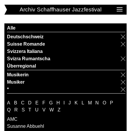
Archiv Schaffhauser Jazzfestival
Alle
Deutschschweiz
Suisse Romande
Svizzera Italiana
Svizra Rumantscha
Überregional
Musikerin
Musiker
*
A
B
C
D
E
F
G
H
I
J
K
L
M
N
O
P
Q
R
S
T
U
V
W
Z
AMC
Susanne Abbuehl