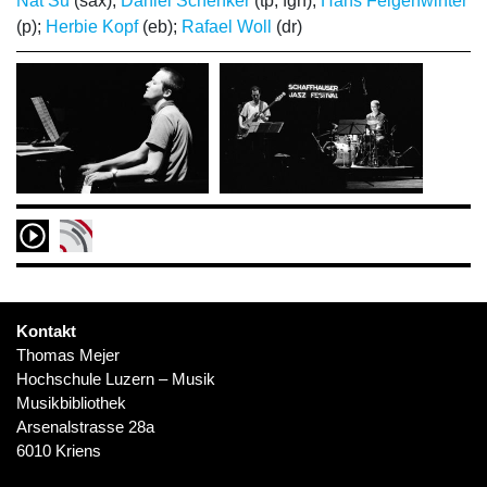
Nat Su
(sax);
Daniel Schenker
(tp, fgh);
Hans Feigenwinter
(p);
Herbie Kopf
(eb);
Rafael Woll
(dr)
Kontakt
Thomas Mejer
Hochschule Luzern – Musik
Musikbibliothek
Arsenalstrasse 28a
6010 Kriens