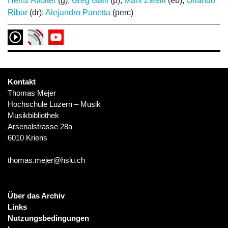
Heinz Affolter
(g);
Greg Galli
(p);
Mani Zweili
(eb);
Orlando
Ribar
(dr);
Alejandro Panetta
(perc)
Kontakt
Thomas Mejer
Hochschule Luzern – Musik
Musikbibliothek
Arsenalstrasse 28a
6010 Kriens
thomas.mejer@hslu.ch
Über das Archiv
Links
Nutzungsbedingungen