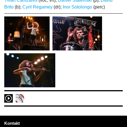
Yilian Cañizares
(voc, vn);
Daniel Stawinski
(p);
David
Brito
(b);
Cyril Regamey
(dr);
Inor Sotolongo
(perc)
Kontakt