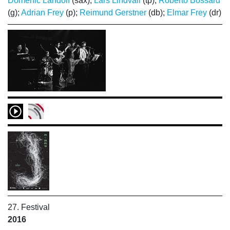
Domenic Landolf
(sax);
Lars Lindvall
(tp);
Roberto Bossard
(g);
Adrian Frey
(p);
Reimund Gerstner
(db);
Elmar Frey
(dr)
27. Festival
2016