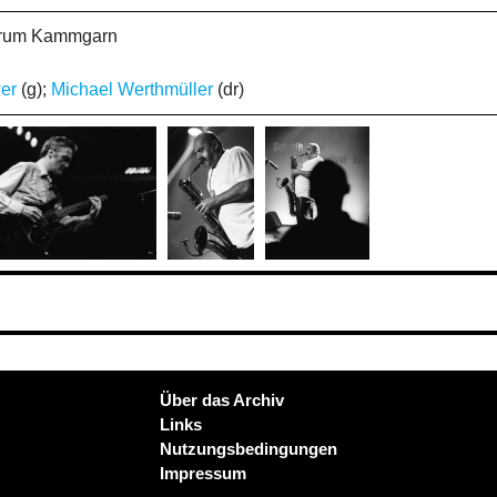
ntrum Kammgarn
er
(g);
Michael Werthmüller
(dr)
Über das Archiv
Links
Nutzungsbedingungen
Impressum