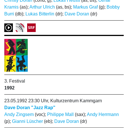
Christy Doran
(cond, g);
Lukas Heuss
(as, bs);
Otmar
Kramis
(as);
Arthur Ulrich
(as, bs);
Markus Graf
(g);
Bobby
Burri
(db);
Lukas Bitterlin
(dr);
Dave Doran
(dr)
3. Festival
1992
23.05.1992 23:30 Uhr, Kulturzentrum Kammgarn
Dave Doran "Jazz Rap"
Andy Zingsem
(voc);
Philippe Mall
(sax);
Andy Herrmann
(p);
Gianni Lüscher
(eb);
Dave Doran
(dr)