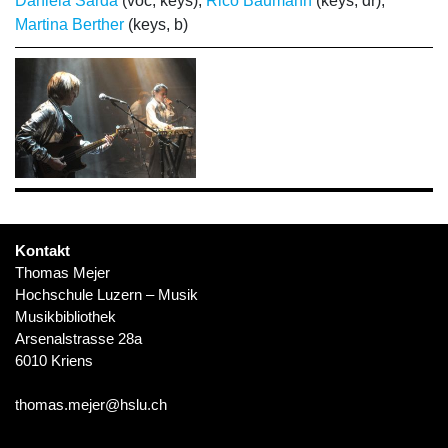
Daniela Sarda
(voc, keys);
Rico Baumann
(keys, dr);
Martina Berther
(keys, b)
Kontakt
Thomas Mejer
Hochschule Luzern – Musik
Musikbibliothek
Arsenalstrasse 28a
6010 Kriens
thomas.mejer@hslu.ch