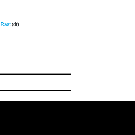
 Rast
(dr)