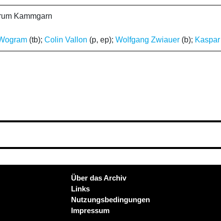
ntrum Kammgarn
 Wogram
(tb);
Colin Vallon
(p, ep);
Wolfgang Zwiauer
(b);
Kaspar
Über das Archiv
Links
Nutzungsbedingungen
Impressum