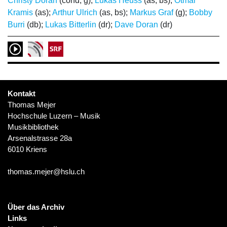
Christy Doran
(cond, g);
Lukas Heuss
(as, bs);
Otmar
Kramis
(as);
Arthur Ulrich
(as, bs);
Markus Graf
(g);
Bobby
Burri
(db);
Lukas Bitterlin
(dr);
Dave Doran
(dr)
Kontakt
Thomas Mejer
Hochschule Luzern – Musik
Musikbibliothek
Arsenalstrasse 28a
6010 Kriens
thomas.mejer@hslu.ch
Über das Archiv
Links