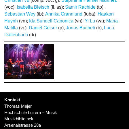
Christian Vu
(comp, voc, g);
Stephanie Palmer Martinez
(voc);
Isabella Bleisch
(fl, as);
Samir Rachide
(tp);
Sebastian Wey
(tb);
Annika Grannlund
(tuba);
Haakon
Huynh
(vn);
Ida Sundell Canonica
(vn);
Yi Lu
(va);
Maria
Matilla
(vc);
Daniel Geiser
(p);
Jonas Bucheli
(b);
Luca
Dällenbach
(dr)
Kontakt
Thomas Mejer
Hochschule Luzern – Musik
Musikbibliothek
Arsenalstrasse 28a