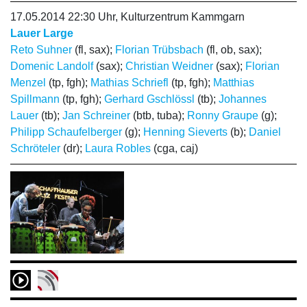
17.05.2014 22:30 Uhr, Kulturzentrum Kammgarn
Lauer Large
Reto Suhner
(fl, sax);
Florian Trübsbach
(fl, ob, sax);
Domenic Landolf
(sax);
Christian Weidner
(sax);
Florian
Menzel
(tp, fgh);
Mathias Schriefl
(tp, fgh);
Matthias
Spillmann
(tp, fgh);
Gerhard Gschlössl
(tb);
Johannes
Lauer
(tb);
Jan Schreiner
(btb, tuba);
Ronny Graupe
(g);
Philipp Schaufelberger
(g);
Henning Sieverts
(b);
Daniel
Schröteler
(dr);
Laura Robles
(cga, caj)