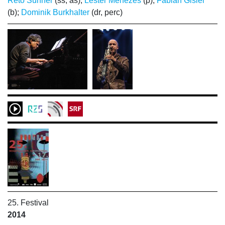
Reto Suhner
(ss, as);
Lester Menezes
(p);
Fabian Gisler
(b);
Dominik Burkhalter
(dr, perc)
25. Festival
2014