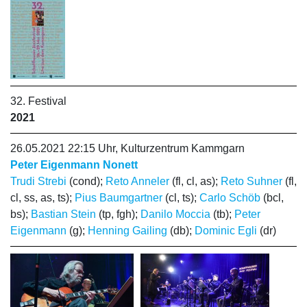
32. Festival
2021
26.05.2021 22:15 Uhr, Kulturzentrum Kammgarn
Peter Eigenmann Nonett
Trudi Strebi
(cond);
Reto Anneler
(fl, cl, as);
Reto Suhner
(fl,
cl, ss, as, ts);
Pius Baumgartner
(cl, ts);
Carlo Schöb
(bcl,
bs);
Bastian Stein
(tp, fgh);
Danilo Moccia
(tb);
Peter
Eigenmann
(g);
Henning Gailing
(db);
Dominic Egli
(dr)