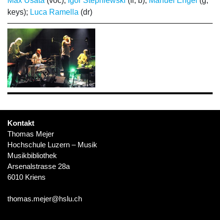
Max Usata
(voc);
Igor Stepniewski
(fl, b);
Manuel Engel
(g,
keys);
Luca Ramella
(dr)
Kontakt
Thomas Mejer
Hochschule Luzern – Musik
Musikbibliothek
Arsenalstrasse 28a
6010 Kriens
thomas.mejer@hslu.ch