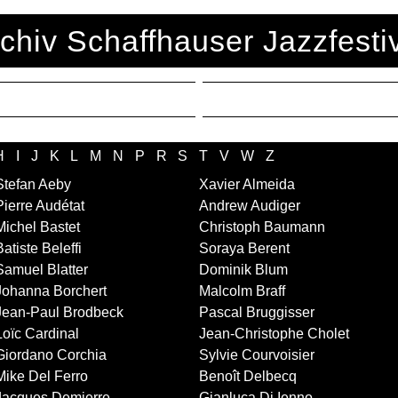
chiv Schaffhauser Jazzfesti
H
I
J
K
L
M
N
P
R
S
T
V
W
Z
Stefan Aeby
Xavier Almeida
Pierre Audétat
Andrew Audiger
Michel Bastet
Christoph Baumann
Batiste Beleffi
Soraya Berent
Samuel Blatter
Dominik Blum
Johanna Borchert
Malcolm Braff
Jean-Paul Brodbeck
Pascal Bruggisser
Loïc Cardinal
Jean-Christophe Cholet
Giordano Corchia
Sylvie Courvoisier
Mike Del Ferro
Benoît Delbecq
Jacques Demierre
Gianluca Di Ienno