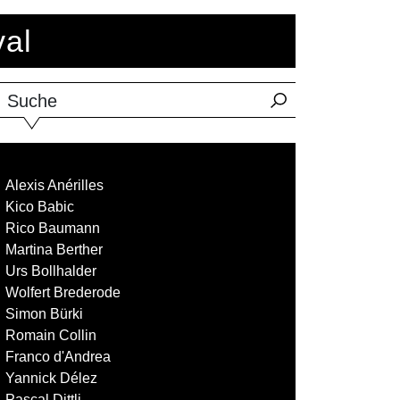
val
Suche
Alexis Anérilles
Kico Babic
Rico Baumann
Martina Berther
Urs Bollhalder
Wolfert Brederode
Simon Bürki
Romain Collin
Franco d'Andrea
Yannick Délez
Pascal Dittli