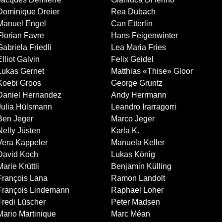
Dominique Dreier
Rea Dubach
Manuel Engel
Can Etterlin
Florian Favre
Hans Feigenwinter
Gabriela Friedli
Lea Maria Fries
Elliot Galvin
Felix Geidel
Lukas Gernet
Matthias «Thise» Gloor
Koebi Groos
George Gruntz
Daniel Hernandez
Andy Herrmann
Julia Hülsmann
Leandro Irarragorri
Ben Jeger
Marco Jeger
Nelly Jüsten
Karla K.
Vera Kappeler
Manuela Keller
David Koch
Lukas König
Marie Krüttli
Benjamin Külling
François Lana
Ramon Landolt
François Lindemann
Raphael Loher
Fredi Lüscher
Peter Madsen
Mario Martinique
Marc Méan