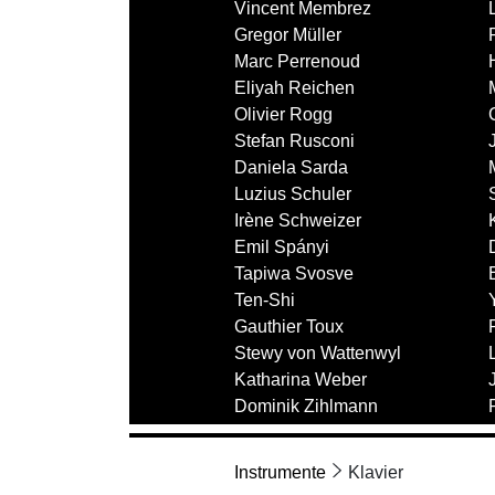
Vincent Membrez
Gregor Müller
Marc Perrenoud
Eliyah Reichen
Olivier Rogg
Stefan Rusconi
Daniela Sarda
Luzius Schuler
Irène Schweizer
Emil Spányi
Tapiwa Svosve
Ten-Shi
Gauthier Toux
Stewy von Wattenwyl
Katharina Weber
Dominik Zihlmann
Instrumente
Klavier