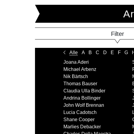
Ar
Filter
Alle
A
B
C
D
E
F
G
Joana Aderi
Michael Arbenz
Nik Bärtsch
Thomas Bauser
Claudia Ulla Binder
Andrina Bollinger
John Wolf Brennan
Lucia Cadotsch
Shane Cooper
Marlies Debacker
Charles Della Maestra