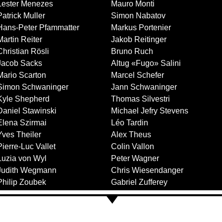
Lester Menezes
Mauro Monti
Patrick Muller
Simon Nabatov
Hans-Peter Pfammatter
Markus Portenier
Martin Reiter
Jakob Reitinger
Christian Rösli
Bruno Ruch
Jacob Sacks
Altug «Fugo» Salini
Mario Scarton
Marcel Schefer
Simon Schwaninger
Jann Schwaninger
Kyle Shepherd
Thomas Silvestri
Daniel Stawinski
Michael Jefry Stevens
Elena Szirmai
Léo Tardin
Yves Theiler
Alex Theus
Pierre-Luc Vallet
Colin Vallon
Luzia von Wyl
Peter Wagner
Judith Wegmann
Chris Wiesendanger
Philip Zoubek
Gabriel Zufferey