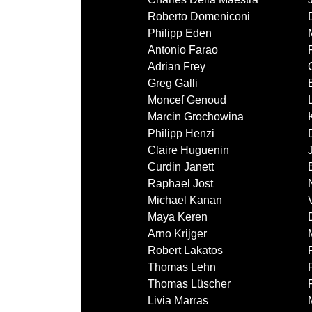
Roberto Domeniconi
Philipp Eden
Antonio Farao
Adrian Frey
Greg Galli
Moncef Genoud
Marcin Grochowina
Philipp Henzi
Claire Huguenin
Curdin Janett
Raphael Jost
Michael Kanan
Maya Keren
Arno Krijger
Robert Lakatos
Thomas Lehn
Thomas Lüscher
Livia Marras