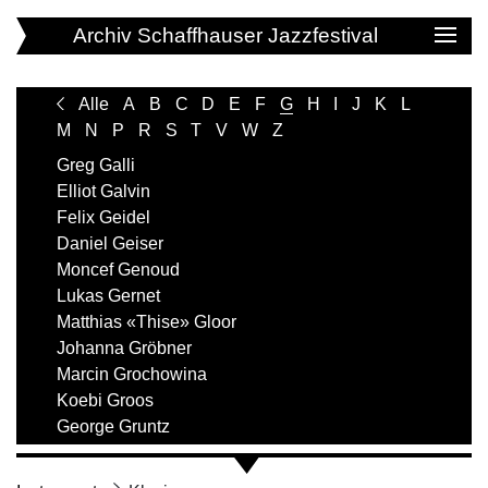
Archiv Schaffhauser Jazzfestival
Alle
A
B
C
D
E
F
G
H
I
J
K
L
M
N
P
R
S
T
V
W
Z
Greg Galli
Elliot Galvin
Felix Geidel
Daniel Geiser
Moncef Genoud
Lukas Gernet
Matthias «Thise» Gloor
Johanna Gröbner
Marcin Grochowina
Koebi Groos
George Gruntz