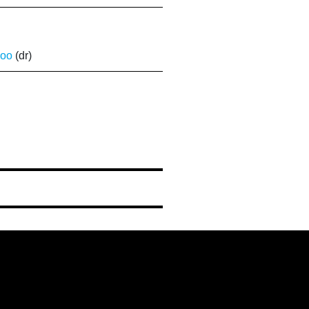
doo
(dr)