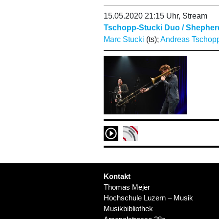
15.05.2020 21:15 Uhr, Stream
Tschopp-Stucki Duo / Shepherd
Marc Stucki
(ts);
Andreas Tschop
Kontakt
Thomas Mejer
Hochschule Luzern – Musik
Musikbibliothek