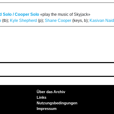
 Solo / Cooper Solo
«play the music of Skyjack»
p
(tb);
Kyle Shepherd
(p);
Shane Cooper
(keys, b);
Kasivan Nai
Über das Archiv
Links
Nutzungsbedingungen
Impressum