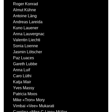
Roger Konrad
Almut Kühne
Antoine Läng
Andreas Lareida
Kuno Lauener
Anna Lauvergnac
Valentin Liechti
Sonia Loenne
Jasmin Lötscher
Paz Luaces
Gareth Lubbe
Anna Luif
Caro Lüthi
Katja Mair
Yves Massy
Patricia Moos
Mike «Tron» Mory
Vimbai «Vee» Mukarati
Carolina «Miss C-Line» Müller