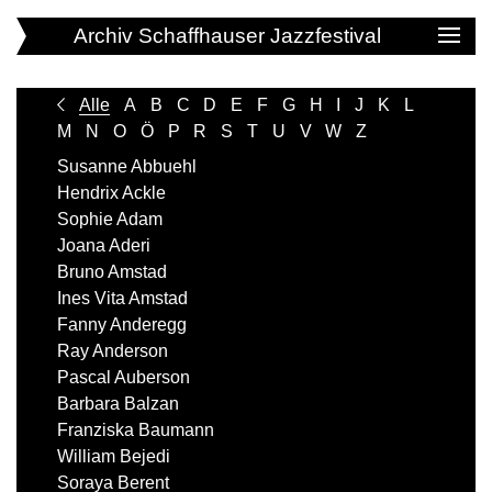
Archiv Schaffhauser Jazzfestival
Alle
A
B
C
D
E
F
G
H
I
J
K
L
M
N
O
Ö
P
R
S
T
U
V
W
Z
Susanne Abbuehl
Hendrix Ackle
Sophie Adam
Joana Aderi
Bruno Amstad
Ines Vita Amstad
Fanny Anderegg
Ray Anderson
Pascal Auberson
Barbara Balzan
Franziska Baumann
William Bejedi
Soraya Berent