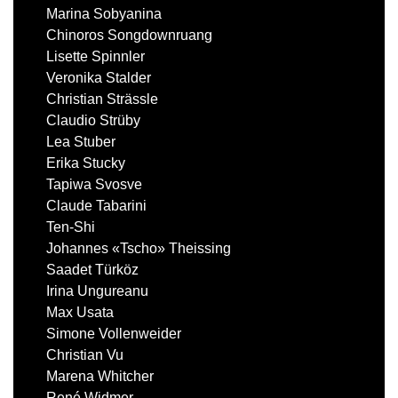
Marina Sobyanina
Chinoros Songdownruang
Lisette Spinnler
Veronika Stalder
Christian Strässle
Claudio Strüby
Lea Stuber
Erika Stucky
Tapiwa Svosve
Claude Tabarini
Ten-Shi
Johannes «Tscho» Theissing
Saadet Türköz
Irina Ungureanu
Max Usata
Simone Vollenweider
Christian Vu
Marena Whitcher
René Widmer