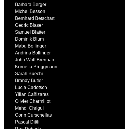
Barbara Berger
Michel Besson
Bernhard Betschart
Cedric Blaser
Samuel Blatter
Dominik Blum
Mabu Bollinger
Andrina Bollinger
John Wolf Brennan
Kornelia Bruggmann
Sarah Buechi
Brandy Butler
Lucia Cadotsch
Yilian Cañizares
Olivier Charmillot
Mehdi Chrigui
Corin Curschellas
Pascal Dittli
Rea Dubach