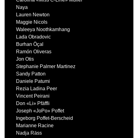
Naya
Lauren Newton
Maggie Nicols
Waleeya Noothkamhang
Lada Obradovic
Burhan Öçal
Ramón Oliveras
Jon Otis
Stephanie Palmer Martinez
Sandy Patton
Daniele Patumi
Rezia Ladina Peer
Vincent Peirani
Don «Li» Pfäffli
Joseph «JoPo» Poffet
Ingeborg Poffet-Berscheid
Marianne Racine
Nadja Räss