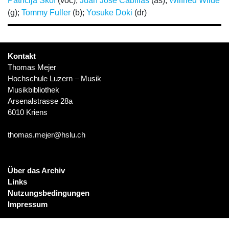
Patricija Skof
(voc);
Juan José Cabillas
(as);
Wilfried Wilde
(g);
Tommy Fuller
(b);
Yosuke Doki
(dr)
Kontakt
Thomas Mejer
Hochschule Luzern – Musik
Musikbibliothek
Arsenalstrasse 28a
6010 Kriens
thomas.mejer@hslu.ch
Über das Archiv
Links
Nutzungsbedingungen
Impressum