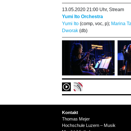
13.05.2020 21:00 Uhr, Stream
Yumi Ito Orchestra
Yumi Ito
(comp, voc, p);
Marina T
Dworak
(db)
Kontakt
Thomas Mejer
Hochschule Luzern – Musik