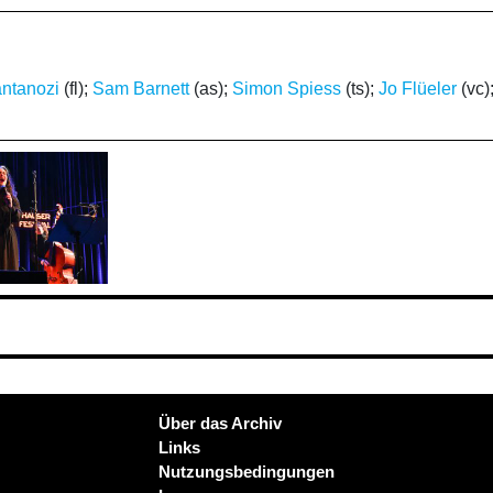
antanozi
(fl);
Sam Barnett
(as);
Simon Spiess
(ts);
Jo Flüeler
(vc)
Über das Archiv
Links
Nutzungsbedingungen