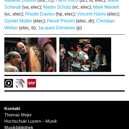
Isabelle Duthoit
(voc, cl);
Hans Koch
(bcl, ts, elec);
Marie
Schwab
(va, elec);
Martin Schütz
(vc, elec);
Mark Wastell
(vc, elec);
Rhodri Davies
(hp, elec);
Vincent Hänni
(elec);
Günter Müller
(elec);
Hervé Provini
(elec, dr);
Christian
Weber
(elec, b);
Jacques Demierre
(p)
Kontakt
Thomas Mejer
Hochschule Luzern – Musik
Musikbibliothek