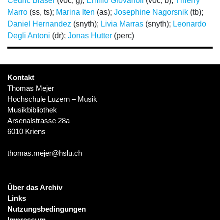
Cedric Blaser
(voc, g);
Emilio Giovanoli
(voc, b);
Thierry
Marro
(ss, ts);
Marina Iten
(as);
Josephine Nagorsnik
(tb);
Daniel Hernandez
(snyth);
Livia Marras
(snyth);
Leonardo
Degli Antoni
(dr);
Jonas Hutter
(perc)
Kontakt
Thomas Mejer
Hochschule Luzern – Musik
Musikbibliothek
Arsenalstrasse 28a
6010 Kriens
thomas.mejer@hslu.ch
Über das Archiv
Links
Nutzungsbedingungen
Impressum