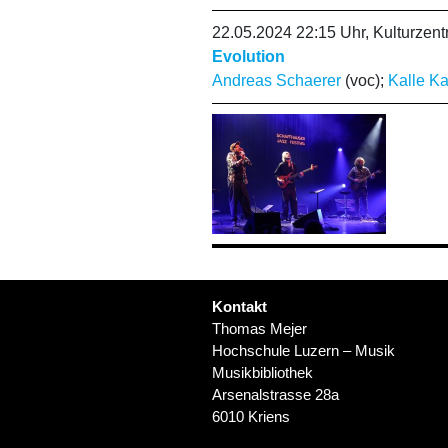
22.05.2024 22:15 Uhr, Kulturze
Evolution
Andreas Schaerer
(voc);
Kalle K
Kontakt
Thomas Mejer
Hochschule Luzern – Musik
Musikbibliothek
Arsenalstrasse 28a
6010 Kriens