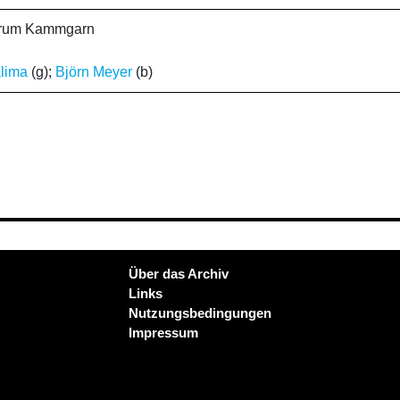
ntrum Kammgarn
alima
(g);
Björn Meyer
(b)
Über das Archiv
Links
Nutzungsbedingungen
Impressum