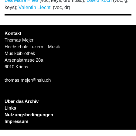
Lea Maria Fries
(voc, keys, drumpad);
David Koch
(voc, g,
keys);
Valentin Liechti
(voc, dr)
Kontakt
Thomas Mejer
Hochschule Luzern – Musik
Musikbibliothek
Arsenalstrasse 28a
6010 Kriens
thomas.mejer@hslu.ch
Über das Archiv
Links
Nutzungsbedingungen
Impressum