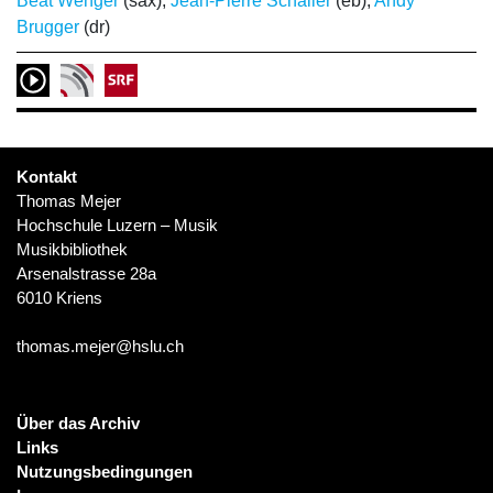
Beat Wenger
(sax);
Jean-Pierre Schaller
(eb);
Andy
Brugger
(dr)
Kontakt
Thomas Mejer
Hochschule Luzern – Musik
Musikbibliothek
Arsenalstrasse 28a
6010 Kriens
thomas.mejer@hslu.ch
Über das Archiv
Links
Nutzungsbedingungen