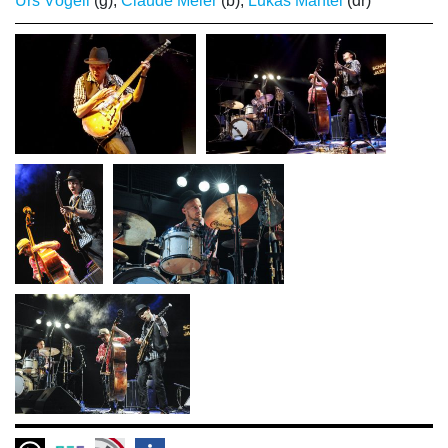
Urs Vögeli
(g);
Claude Meier
(b);
Lukas Mantel
(dr)