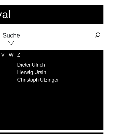
val
Suche
V
W
Z
Dieter Ulrich
Herwig Ursin
Christoph Utzinger