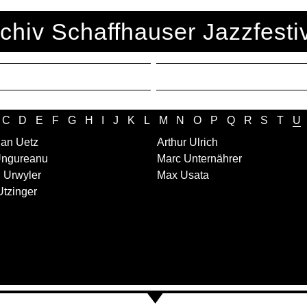
chiv Schaffhauser Jazzfesti
C
D
E
F
G
H
I
J
K
L
M
N
O
P
Q
R
S
T
U
ian Uetz
Arthur Ulrich
 Ungureanu
Marc Unternährer
 Urwyler
Max Usata
Utzinger