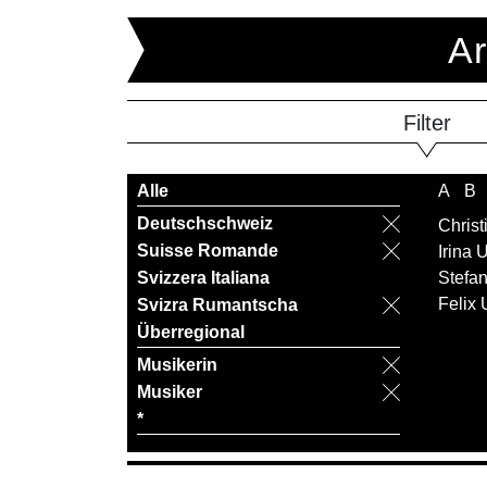
Ar
Filter
Alle
A
B
Deutschschweiz
Christ
Suisse Romande
Irina
Svizzera Italiana
Stefan
Felix 
Svizra Rumantscha
Überregional
Musikerin
Musiker
*