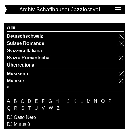
Archiv Schaffhauser Jazzfestival
Alle
Deutschschweiz
Suisse Romande
Svizzera Italiana
Svizra Rumantscha
Überregional
Musikerin
Musiker
*
A
B
C
D
E
F
G
H
I
J
K
L
M
N
O
P
Q
R
S
T
U
V
W
Z
DJ Gatto Nero
DJ Minus 8