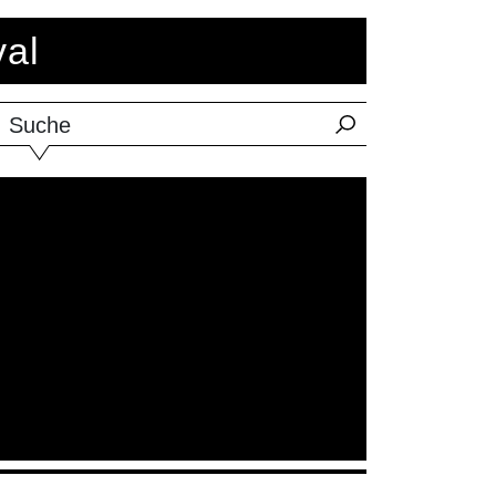
val
Suche