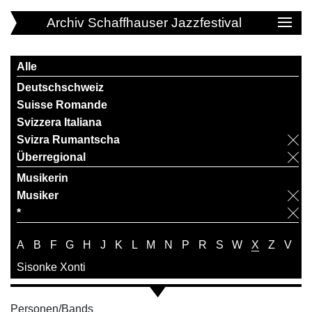
Archiv Schaffhauser Jazzfestival
Alle
Deutschschweiz
Suisse Romande
Svizzera Italiana
Svizra Rumantscha
Überregional
Musikerin
Musiker
*
A
B
F
G
H
J
K
L
M
N
P
R
S
W
X
Z
V
Sisonke Xonti
Personen/Bands