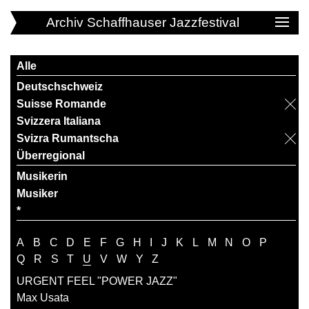
Archiv Schaffhauser Jazzfestival
Alle
Deutschschweiz
Suisse Romande
Svizzera Italiana
Svizra Rumantscha
Überregional
Musikerin
Musiker
*
A
B
C
D
E
F
G
H
I
J
K
L
M
N
O
P
Q
R
S
T
U
V
W
Y
Z
URGENT FEEL "POWER JAZZ"
Max Usata