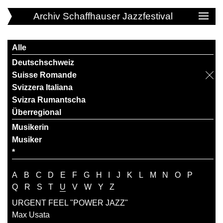
Archiv Schaffhauser Jazzfestival
Alle
Deutschschweiz
Suisse Romande
Svizzera Italiana
Svizra Rumantscha
Überregional
Musikerin
Musiker
*
A
B
C
D
E
F
G
H
I
J
K
L
M
N
O
P
Q
R
S
T
U
V
W
Y
Z
URGENT FEEL "POWER JAZZ"
Max Usata