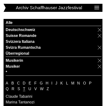
Archiv Schaffhauser Jazzfestival
Alle
Deutschschweiz
Suisse Romande
Svizzera Italiana
Svizra Rumantscha
Überregional
Musikerin
Musiker
*
A
B
C
D
E
F
G
H
I
J
K
L
M
N
O
P
Q
R
S
T
U
V
W
Z
Claude Tabarini
Marina Tantanozi