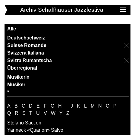
Archiv Schaffhauser Jazzfestival
Alle
Deutschschweiz
Suisse Romande
Svizzera Italiana
Svizra Rumantscha
Überregional
Musikerin
Musiker
*
A
B
C
D
E
F
G
H
I
J
K
L
M
N
O
P
Q
R
S
T
U
V
W
Y
Z
Stefano Saccon
Yanneck «Quarion» Salvo