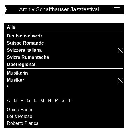
Archiv Schaffhauser Jazzfestival
Alle
Deutschschweiz
Suisse Romande
Svizzera Italiana
Svizra Rumantscha
Überregional
Musikerin
Musiker
*
A
B
F
G
L
M
N
P
S
T
Guido Parini
Loris Peloso
Roberto Pianca