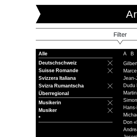
Ar
Filter
Alle
A
B
Deutschschweiz
Gilber
Suisse Romande
Marce
Svizzera Italiana
Jean-
Dudu 
Svizra Rumantscha
Martin
Überregional
Simon
Musikerin
Hans-
Musiker
Michae
*
Don «L
Andre
Josep