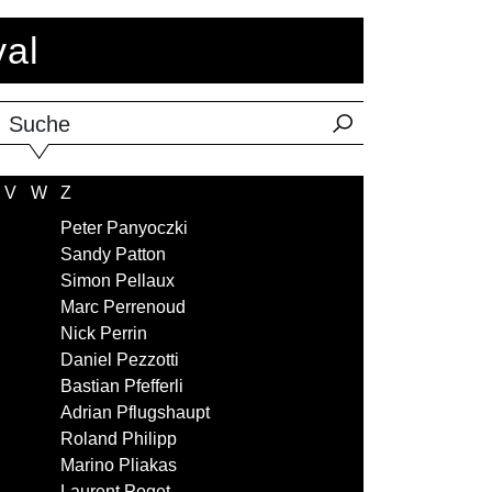
val
Suche
V
W
Z
Peter Panyoczki
Sandy Patton
Simon Pellaux
Marc Perrenoud
Nick Perrin
Daniel Pezzotti
Bastian Pfefferli
Adrian Pflugshaupt
Roland Philipp
Marino Pliakas
Laurent Poget