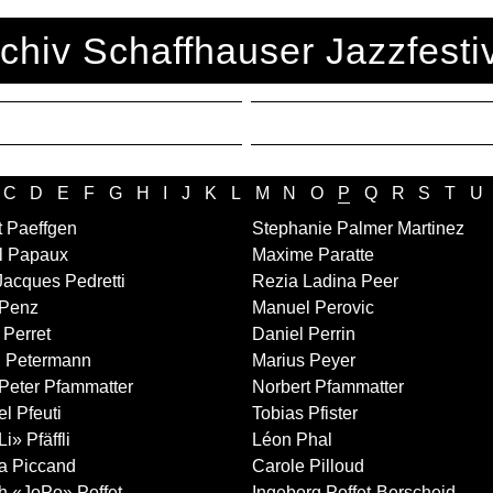
chiv Schaffhauser Jazzfesti
C
D
E
F
G
H
I
J
K
L
M
N
O
P
Q
R
S
T
U
t Paeffgen
Stephanie Palmer Martinez
l Papaux
Maxime Paratte
Jacques Pedretti
Rezia Ladina Peer
Penz
Manuel Perovic
 Perret
Daniel Perrin
 Petermann
Marius Peyer
Peter Pfammatter
Norbert Pfammatter
l Pfeuti
Tobias Pfister
i» Pfäffli
Léon Phal
a Piccand
Carole Pilloud
h «JoPo» Poffet
Ingeborg Poffet-Berscheid