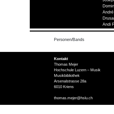
Domin
André
Drusa
Andi 
Personen/Bands
Kontakt
Thomas Mejer
Hochschule Luzern – Musik
Musikbibliothek
Arsenalstrasse 28a
6010 Kriens
thomas.mejer@hslu.ch