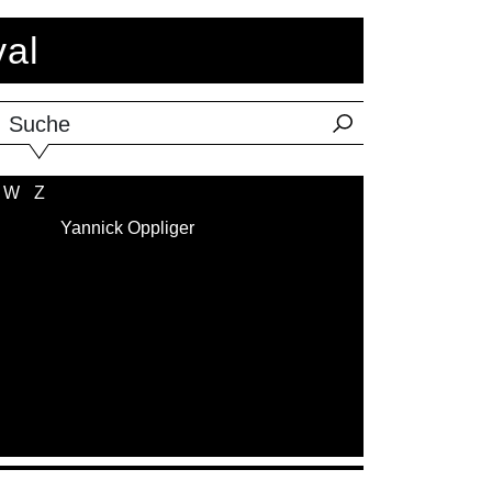
val
Suche
W
Z
Yannick Oppliger