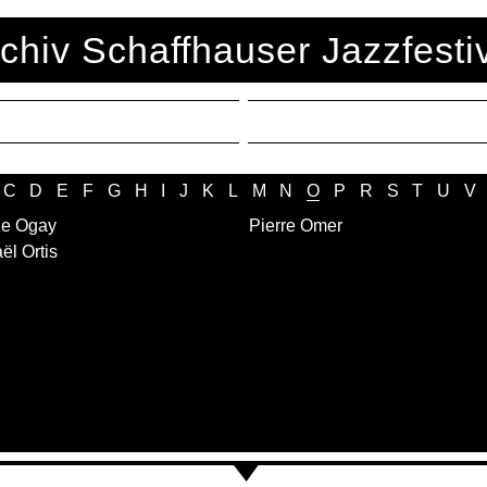
chiv Schaffhauser Jazzfesti
C
D
E
F
G
H
I
J
K
L
M
N
O
P
R
S
T
U
V
ne Ogay
Pierre Omer
ël Ortis