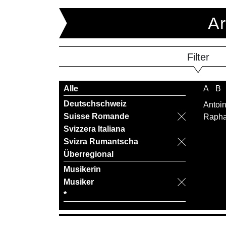
Ar
Filter
Alle
A
B
Deutschschweiz
Antoi
Suisse Romande
Rapha
Svizzera Italiana
Svizra Rumantscha
Überregional
Musikerin
Musiker
*