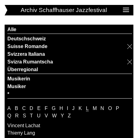
Archiv Schaffhauser Jazzfestival
Alle
Deutschschweiz
Suisse Romande
Svizzera Italiana
Svizra Rumantscha
Überregional
Musikerin
Musiker
*
A
B
C
D
E
F
G
H
I
J
K
L
M
N
O
P
Q
R
S
T
U
V
W
Y
Z
Vincent Lachat
Thierry Lang