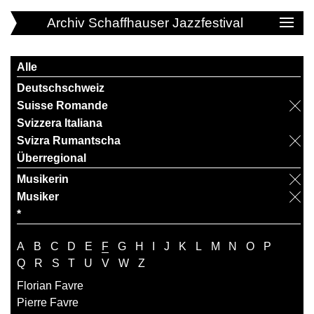
Archiv Schaffhauser Jazzfestival
Alle
Deutschschweiz
Suisse Romande
Svizzera Italiana
Svizra Rumantscha
Überregional
Musikerin
Musiker
*
A
B
C
D
E
F
G
H
I
J
K
L
M
N
O
P
Q
R
S
T
U
V
W
Z
Florian Favre
Pierre Favre