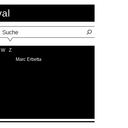
val
Suche
W
Z
Marc Erbetta