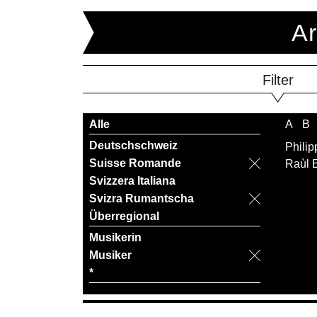
Ar
Filter
Alle
A
B
Deutschschweiz
Philip
Suisse Romande
Raùl 
Svizzera Italiana
Svizra Rumantscha
Überregional
Musikerin
Musiker
*