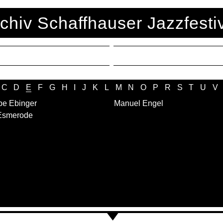
chiv Schaffhauser Jazzfesti
C
D
E
F
G
H
I
J
K
L
M
N
O
P
R
S
T
U
V
pe Ebinger
Manuel Engel
Esmerode