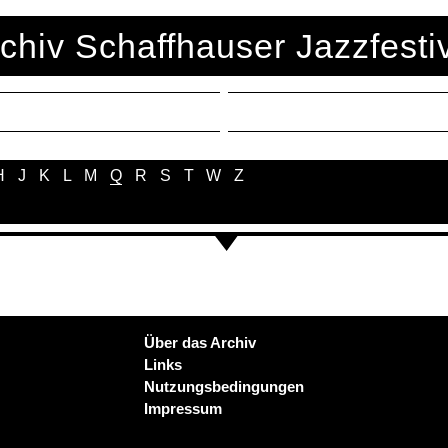
chiv Schaffhauser Jazzfesti
H
J
K
L
M
Q
R
S
T
W
Z
Über das Archiv
Links
Nutzungsbedingungen
Impressum