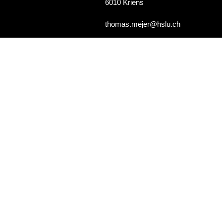
6010 Kriens
thomas.mejer@hslu.ch