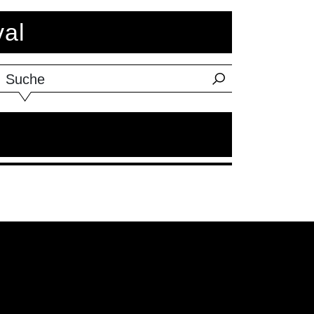
val
Suche