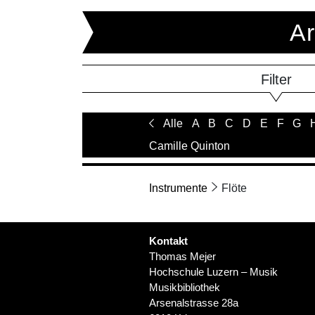
Ar
Filter
Alle
A
B
C
D
E
F
G
Camille Quinton
Instrumente
Flöte
Kontakt
Thomas Mejer
Hochschule Luzern – Musik
Musikbibliothek
Arsenalstrasse 28a