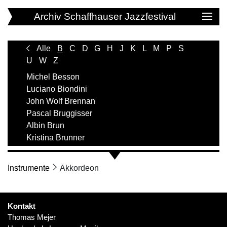
Archiv Schaffhauser Jazzfestival
Alle
B
C
D
G
H
J
K
L
M
P
S
U
W
Z
Michel Besson
Luciano Biondini
John Wolf Brennan
Pascal Bruggisser
Albin Brun
Kristina Brunner
Instrumente
Akkordeon
Kontakt
Thomas Mejer