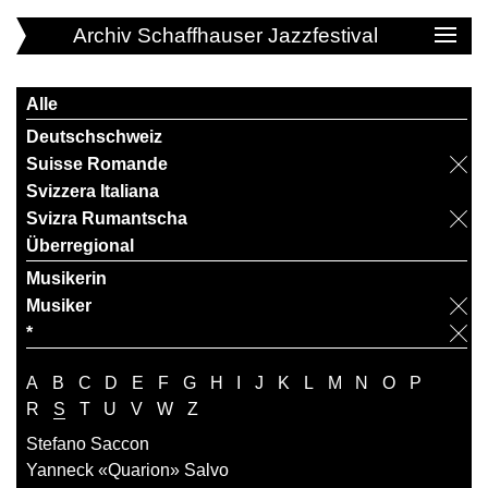
Archiv Schaffhauser Jazzfestival
Alle
Deutschschweiz
Suisse Romande
Svizzera Italiana
Svizra Rumantscha
Überregional
Musikerin
Musiker
*
A
B
C
D
E
F
G
H
I
J
K
L
M
N
O
P
R
S
T
U
V
W
Z
Stefano Saccon
Yanneck «Quarion» Salvo