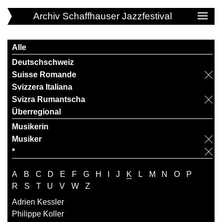
Archiv Schaffhauser Jazzfestival
Alle
Deutschschweiz
Suisse Romande
Svizzera Italiana
Svizra Rumantscha
Überregional
Musikerin
Musiker
*
A
B
C
D
E
F
G
H
I
J
K
L
M
N
O
P
R
S
T
U
V
W
Z
Adrien Kessler
Philippe Koller