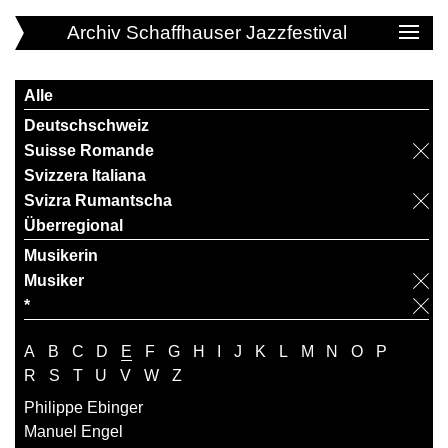
Archiv Schaffhauser Jazzfestival
Alle
Deutschschweiz
Suisse Romande
Svizzera Italiana
Svizra Rumantscha
Überregional
Musikerin
Musiker
*
A
B
C
D
E
F
G
H
I
J
K
L
M
N
O
P
R
S
T
U
V
W
Z
Philippe Ebinger
Manuel Engel